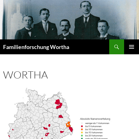
Zum
Inhalt
springen
Suchen
Familienforschung Wortha
PRIMÄR
MENÜ
WORTHA