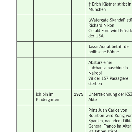
† Erich Kästner stirbt in
München
„Watergate-Skandal“ stü
Richard Nixon
Gerald Ford wird Präsid
der USA
Jassir Arafat betritt die
politische Bühne
Absturz einer
Lufthansamaschine in
Nairobi
98 der 157 Passagiere
sterben
1975
ich bin im
Unterzeichnung der KS
Kindergarten
Akte
Prinz Juan Carlos von
Bourbon wird König vo
Spanien, nachdem Dikta
General Franco im Alter
82 Jahren stirbt