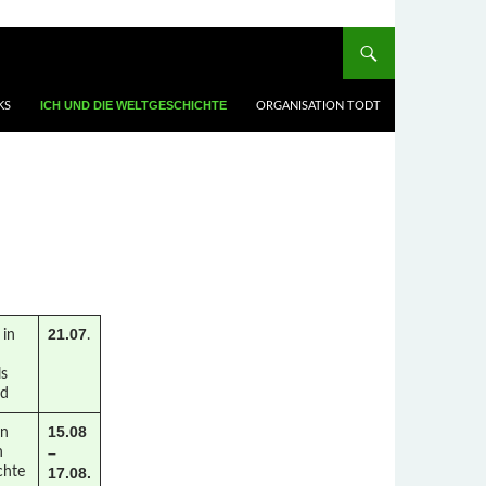
ICH UND DIE WELTGESCHICHTE
KS
ORGANISATION TODT
21.07
 in
.
ls
nd
15.08
en
–
n
chte
17.08.