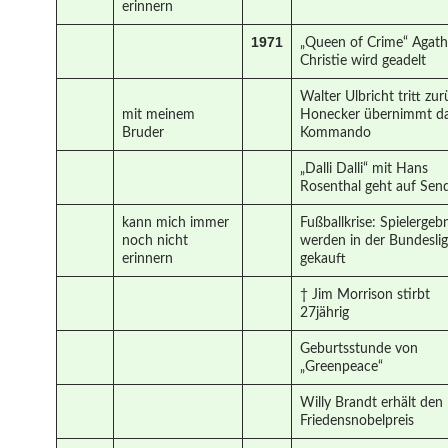
erinnern
1971
„Queen of Crime“ Agat
Christie wird geadelt
Walter Ulbricht tritt zu
mit meinem
Honecker übernimmt d
Bruder
Kommando
„Dalli Dalli“ mit Hans
Rosenthal geht auf Sen
kann mich immer
Fußballkrise: Spielergeb
noch nicht
werden in der Bundesli
erinnern
gekauft
† Jim Morrison stirbt
27jährig
Geburtsstunde von
„Greenpeace“
Willy Brandt erhält den
Friedensnobelpreis