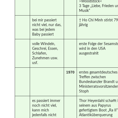
>Woodstock<
3 Tage „Liebe, Frieden u
Musik“
bei mir passiert
† Ho Chi Minh stirbt 79
nicht viel, nur das,
jährig
was bei jedem
Baby passiert
volle Windeln,
erste Folge der Sesamst
Geschrei, Essen,
wird in den USA
Schlafen,
ausgestrahlt
Zunehmen usw.
usf.
1970
erstes gesamtdeutsches
Treffen zwischen
Bundeskanzler Brandt 
Ministerratsvorsitzende
Stoph
es passiert immer
Thor Heyerdahl schafft 
noch nicht viel,
seinem aus Papyrus
kann mich
gefertigtem Boot „Ra II“
jedenfalls nicht
Atlantiküberquerung