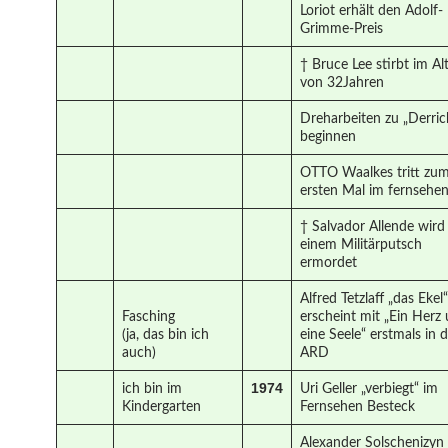
Loriot erhält den Adolf-
Grimme-Preis
† Bruce Lee stirbt im Al
von 32Jahren
Dreharbeiten zu „Derric
beginnen
OTTO Waalkes tritt zu
ersten Mal im fernsehen
† Salvador Allende wird
einem Militärputsch
ermordet
Alfred Tetzlaff „das Ekel“
Fasching
erscheint mit „Ein Herz
(ja, das bin ich
eine Seele“ erstmals in 
auch)
ARD
1974
ich bin im
Uri Geller „verbiegt“ im
Kindergarten
Fernsehen Besteck
Alexander Solschenizyn