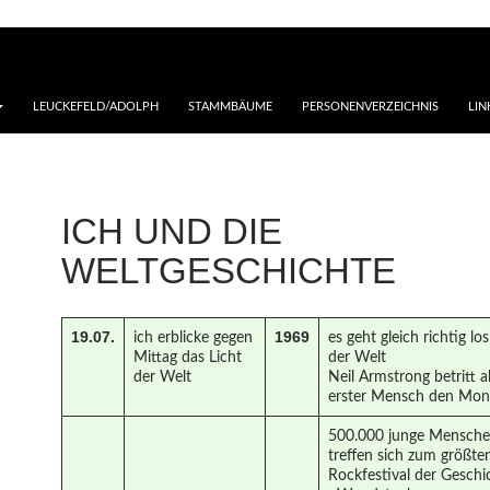
LEUCKEFELD/ADOLPH
STAMMBÄUME
PERSONENVERZEICHNIS
LIN
ICH UND DIE
WELTGESCHICHTE
19.07.
1969
ich erblicke gegen
es geht gleich richtig los
Mittag das Licht
der Welt
der Welt
Neil Armstrong betritt a
erster Mensch den Mo
500.000 junge Mensch
treffen sich zum größte
Rockfestival der Geschi