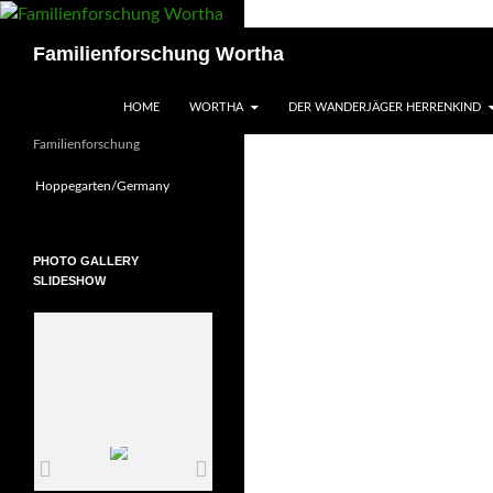
Zum
Inhalt
Suchen
Familienforschung Wortha
springen
HOME
WORTHA
DER WANDERJÄGER HERRENKIND
Familienforschung
Hoppegarten/Germany
PHOTO GALLERY
SLIDESHOW