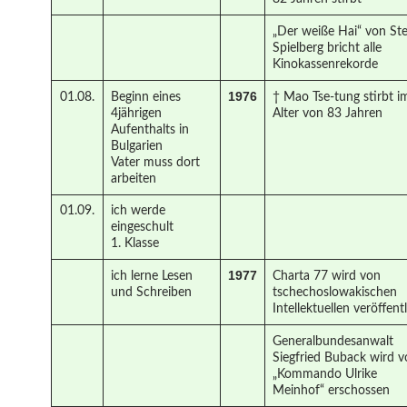
„Der weiße Hai“ von St
Spielberg bricht alle
Kinokassenrekorde
1976
01.08.
Beginn eines
† Mao Tse-tung stirbt i
4jährigen
Alter von 83 Jahren
Aufenthalts in
Bulgarien
Vater muss dort
arbeiten
01.09.
ich werde
eingeschult
1. Klasse
1977
ich lerne Lesen
Charta 77 wird von
und Schreiben
tschechoslowakischen
Intellektuellen veröffent
Generalbundesanwalt
Siegfried Buback wird 
„Kommando Ulrike
Meinhof“ erschossen