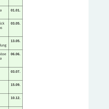
01.01.
ha
03.05.
rück
as
13.05.
dung
06.06.
nisse
ga
03.07.
15.09.
10.12.