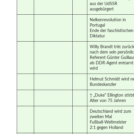
aus der UdSSR
ausgebürgert
Nelkenrevolution in
Portugal
Ende der faschistischen
Diktatur
Willy Brandt tritt zurüc
nach dem sein persönli
Referent Günter Guilla
als DDR-Agent enttarnt
wird
Helmut Schmidt wird n
Bundeskanzler
† „Duke“ Ellington stirb
Alter von 75 Jahren
Deutschland wird zum
zweiten Mal
Fußball-Weltmeister
2:1 gegen Holland