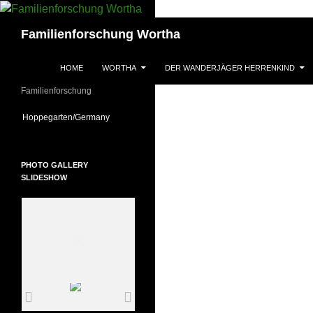
Zum
Inhalt
Suchen
Familienforschung Wortha
springen
HOME
WORTHA
DER WANDERJÄGER HERRENKIND
Familienforschung
Hoppegarten/Germany
PHOTO GALLERY
SLIDESHOW