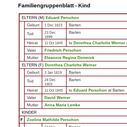
Familiengruppenblatt - Kind
ELTERN (
M
)
Eduard Perschon
Geburt
Barten
1 Dec 1823
Barten
23 Dec
Tod
1899
Heirat
to
Dorothea Charlotte Werner
11 Oct 1845
Vater
Friedrich Perschon
Mutter
Eleanore Regina Domnick
ELTERN (
F
)
Dorothea Charlotte Werner
Geburt
Barten
3 Jan 1819
Barten
24 Dec
Tod
1903
Heirat
to
Eduard Perschon
at Barten
11 Oct 1845
Vater
David Werner
Mutter
Anna Maria Lemke
KINDER
F
Zoeline Mathilde Perschon
Barten