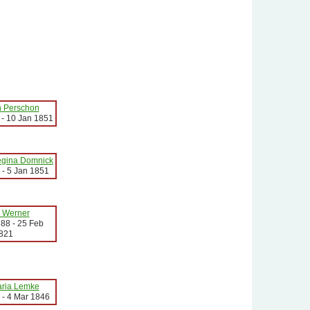
h Perschon
-
10 Jan 1851
egina Domnick
-
5 Jan 1851
 Werner
788
-
25 Feb
821
ria Lemke
-
4 Mar 1846