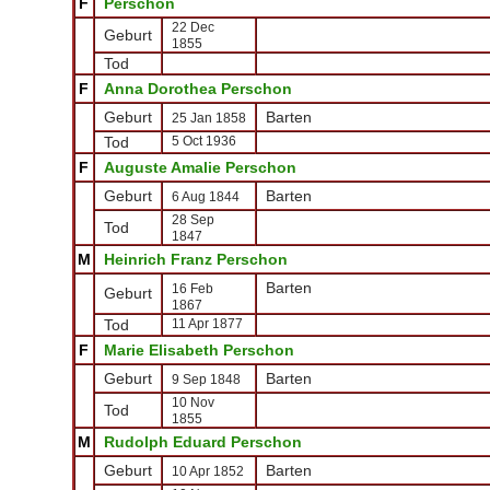
F
Perschon
22 Dec
Geburt
1855
Tod
F
Anna Dorothea Perschon
Geburt
Barten
25 Jan 1858
Tod
5 Oct 1936
F
Auguste Amalie Perschon
Geburt
Barten
6 Aug 1844
28 Sep
Tod
1847
M
Heinrich Franz Perschon
Barten
16 Feb
Geburt
1867
Tod
11 Apr 1877
F
Marie Elisabeth Perschon
Geburt
Barten
9 Sep 1848
10 Nov
Tod
1855
M
Rudolph Eduard Perschon
Geburt
Barten
10 Apr 1852