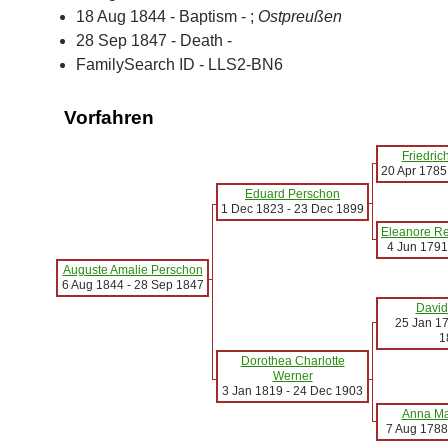
18 Aug 1844 - Baptism - ;
Ostpreußen
28 Sep 1847 - Death -
FamilySearch ID - LLS2-BN6
Vorfahren
Friedric
20 Apr 1785
Eduard Perschon
1 Dec 1823
-
23 Dec 1899
Eleanore R
4 Jun 1791
Auguste Amalie Perschon
6 Aug 1844
-
28 Sep 1847
David
25 Jan 1
1
Dorothea Charlotte
Werner
3 Jan 1819
-
24 Dec 1903
Anna Ma
7 Aug 1788