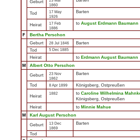
23 Mar
Geburt
1860
Barten
17 May
Tod
1926
to
August Erdmann Baumann
17 Feb
Heirat
1886
F
Bertha Perschon
Geburt
Barten
28 Jul 1846
Tod
5 Dec 1885
Heirat
to
Erdmann August Baumann
M
Albert Otto Perschon
Barten
23 Nov
Geburt
1862
Tod
Königsberg, Ostpreußen
8 Apr 1899
to
Caroline Wilhelmina Mahnk
1882
Heirat
Königsberg, Ostpreußen
Heirat
to
Minnie Mahue
M
Karl August Perschon
Barten
13 Dec
Geburt
1869
Tod