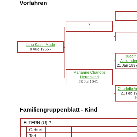
Vorfahren
?
Jana Katrin Mäde
9 Aug 1965
-
Rudolf
Alexander
21 Jan 189
Marianne Charlotte
Herrenkind
23 Jul 1941
-
Charlotte A
21 Feb 1
1
Familiengruppenblatt - Kind
ELTERN (
U
) ?
Geburt
Tod