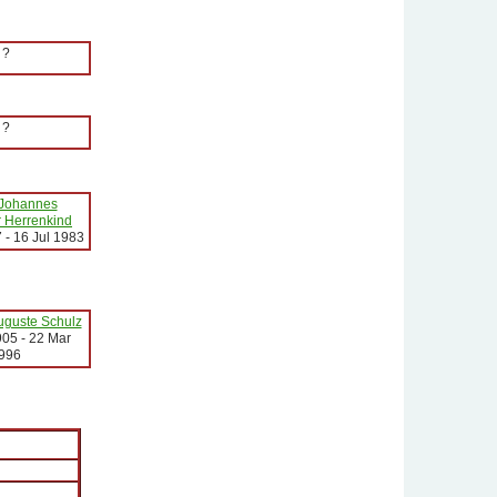
?
?
 Johannes
 Herrenkind
7
-
16 Jul 1983
uguste Schulz
905
-
22 Mar
996