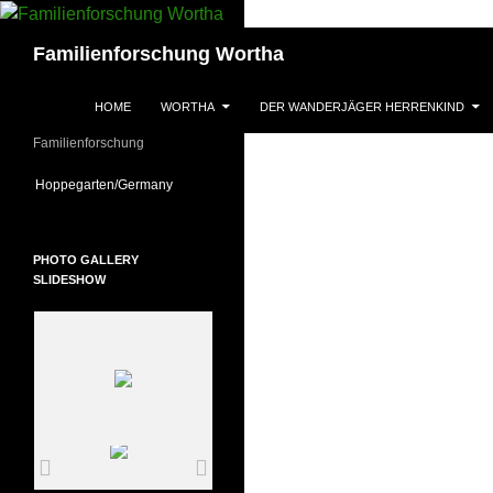
Zum
Inhalt
Suchen
Familienforschung Wortha
springen
HOME
WORTHA
DER WANDERJÄGER HERRENKIND
Familienforschung
Hoppegarten/Germany
PHOTO GALLERY
SLIDESHOW