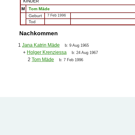
KINDER
M
Tom Mäde
Geburt
7 Feb 1996
Tod
Nachkommen
1
Jana Katrin Mäde
b:
9 Aug 1965
+
Holger Krenziessa
b:
24 Aug 1967
2
Tom Mäde
b:
7 Feb 1996