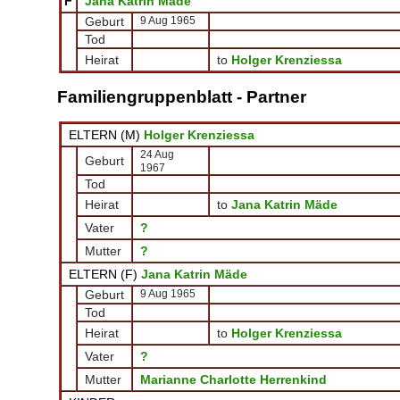
F
Jana Katrin Mäde
Geburt
9 Aug 1965
Tod
Heirat
to
Holger Krenziessa
Familiengruppenblatt - Partner
ELTERN (
M
)
Holger Krenziessa
24 Aug
Geburt
1967
Tod
Heirat
to
Jana Katrin Mäde
Vater
?
Mutter
?
ELTERN (
F
)
Jana Katrin Mäde
Geburt
9 Aug 1965
Tod
Heirat
to
Holger Krenziessa
Vater
?
Mutter
Marianne Charlotte Herrenkind