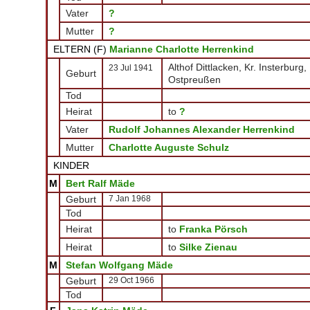
Vater
?
Mutter
?
ELTERN (
F
)
Marianne Charlotte Herrenkind
Althof Dittlacken, Kr. Insterburg,
23 Jul 1941
Geburt
Ostpreußen
Tod
Heirat
to
?
Vater
Rudolf Johannes Alexander Herrenkind
Mutter
Charlotte Auguste Schulz
KINDER
M
Bert Ralf Mäde
Geburt
7 Jan 1968
Tod
Heirat
to
Franka Pörsch
Heirat
to
Silke Zienau
M
Stefan Wolfgang Mäde
Geburt
29 Oct 1966
Tod