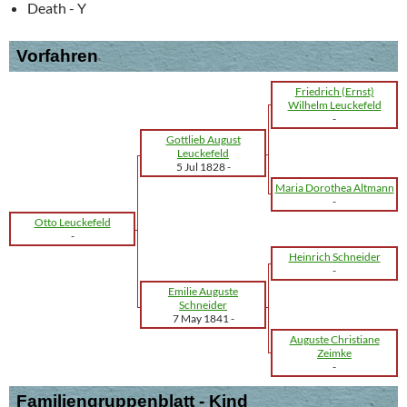
Death - Y
Vorfahren
Friedrich (Ernst)
Wilhelm Leuckefeld
-
Gottlieb August
Leuckefeld
5 Jul 1828
-
Maria Dorothea Altmann
-
Otto Leuckefeld
-
Heinrich Schneider
-
Emilie Auguste
Schneider
7 May 1841
-
Auguste Christiane
Zeimke
-
Familiengruppenblatt - Kind