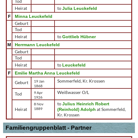
Tod
Heirat
to
Julia Leuckefeld
F
Minna Leuckefeld
Geburt
Tod
Heirat
to
Gottlieb Hübner
M
Herrmann Leuckefeld
Geburt
Tod
Heirat
to
Leuckefeld
F
Emilie Martha Anna Leuckefeld
Sommerfeld, Kr. Krossen
19 Jan
Geburt
1868
Weißwasser O/L
9 Apr
Tod
1926
to
Julius Heinrich Robert
8 Nov
1889
Heirat
at Sommerfeld,
(Reinhold) Adolph
Kr. Krossen
Familiengruppenblatt - Partner