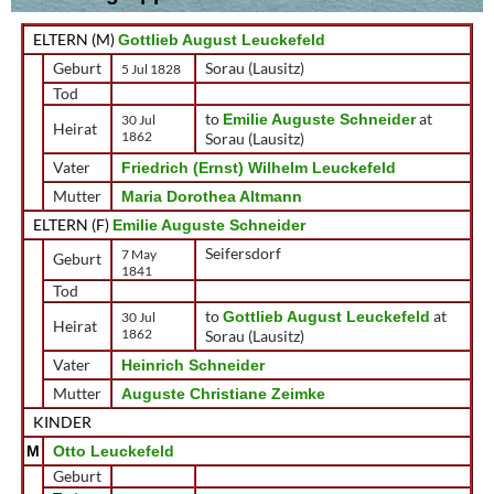
ELTERN (
M
)
Gottlieb August Leuckefeld
Geburt
Sorau (Lausitz)
5 Jul 1828
Tod
to
at
Emilie Auguste Schneider
30 Jul
Heirat
1862
Sorau (Lausitz)
Vater
Friedrich (Ernst) Wilhelm Leuckefeld
Mutter
Maria Dorothea Altmann
ELTERN (
F
)
Emilie Auguste Schneider
Seifersdorf
7 May
Geburt
1841
Tod
to
at
Gottlieb August Leuckefeld
30 Jul
Heirat
1862
Sorau (Lausitz)
Vater
Heinrich Schneider
Mutter
Auguste Christiane Zeimke
KINDER
M
Otto Leuckefeld
Geburt