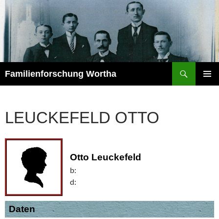
Zum
Inhalt
springen
Suchen
Familienforschung Wortha
PRIMÄR
MENÜ
LEUCKEFELD OTTO
Otto Leuckefeld
b:
d:
Daten