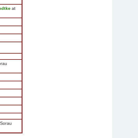
ndtke
at
orau
 Sorau