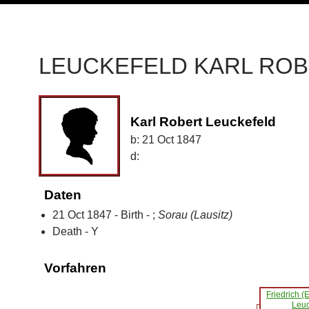
LEUCKEFELD KARL RO
Karl Robert Leuckefeld
b:
21 Oct 1847
d:
Daten
21 Oct 1847 - Birth - ;
Sorau (Lausitz)
Death - Y
Vorfahren
Friedrich (
Leuc