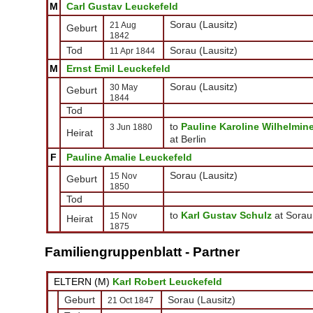
M
Carl Gustav Leuckefeld
Sorau (Lausitz)
21 Aug
Geburt
1842
Tod
Sorau (Lausitz)
11 Apr 1844
M
Ernst Emil Leuckefeld
Sorau (Lausitz)
30 May
Geburt
1844
Tod
to
Pauline Karoline Wilhelmin
3 Jun 1880
Heirat
at Berlin
F
Pauline Amalie Leuckefeld
Sorau (Lausitz)
15 Nov
Geburt
1850
Tod
to
Karl Gustav Schulz
at Sorau
15 Nov
Heirat
1875
Familiengruppenblatt - Partner
ELTERN (
M
)
Karl Robert Leuckefeld
Geburt
Sorau (Lausitz)
21 Oct 1847