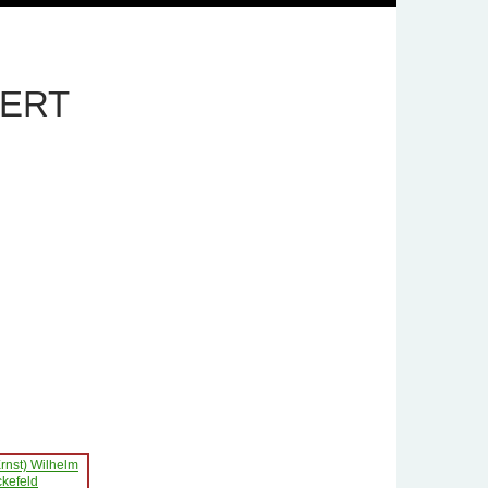
BERT
Ernst) Wilhelm
kefeld