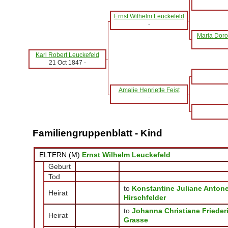
Ernst Wilhelm Leuckefeld
-
Maria Doro
Karl Robert Leuckefeld
21 Oct 1847
-
Amalie Henriette Feist
-
Familiengruppenblatt - Kind
ELTERN (
M
)
Ernst Wilhelm Leuckefeld
Geburt
Tod
to
Konstantine Juliane Antone
Heirat
Hirschfelder
to
Johanna Christiane Frieder
Heirat
Grasse