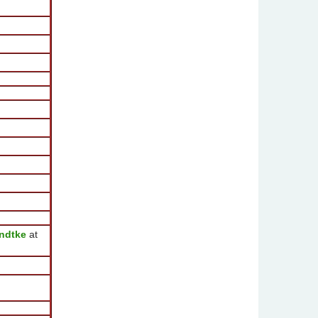
andtke
at