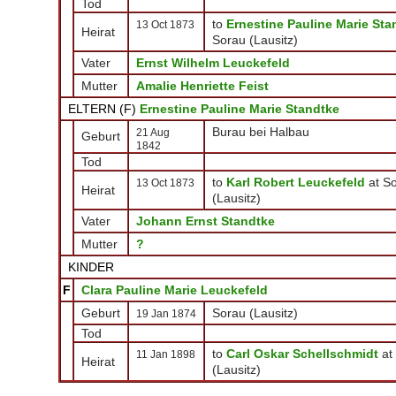
Tod
to
Ernestine Pauline Marie Sta
13 Oct 1873
Heirat
Sorau (Lausitz)
Vater
Ernst Wilhelm Leuckefeld
Mutter
Amalie Henriette Feist
ELTERN (
F
)
Ernestine Pauline Marie Standtke
Burau bei Halbau
21 Aug
Geburt
1842
Tod
to
Karl Robert Leuckefeld
at S
13 Oct 1873
Heirat
(Lausitz)
Vater
Johann Ernst Standtke
Mutter
?
KINDER
F
Clara Pauline Marie Leuckefeld
Geburt
Sorau (Lausitz)
19 Jan 1874
Tod
to
Carl Oskar Schellschmidt
at
11 Jan 1898
Heirat
(Lausitz)