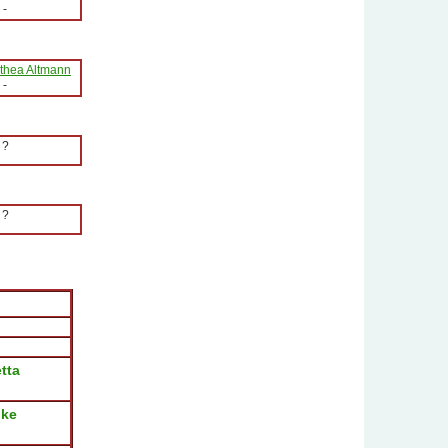
-
thea Altmann
-
?
?
tta
ike