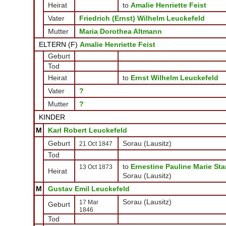
Heirat
to
Amalie Henriette Feist
Vater
Friedrich (Ernst) Wilhelm Leuckefeld
Mutter
Maria Dorothea Altmann
ELTERN (
F
)
Amalie Henriette Feist
Geburt
Tod
Heirat
to
Ernst Wilhelm Leuckefeld
Vater
?
Mutter
?
KINDER
M
Karl Robert Leuckefeld
Geburt
Sorau (Lausitz)
21 Oct 1847
Tod
to
Ernestine Pauline Marie St
13 Oct 1873
Heirat
Sorau (Lausitz)
M
Gustav Emil Leuckefeld
Sorau (Lausitz)
17 Mar
Geburt
1846
Tod