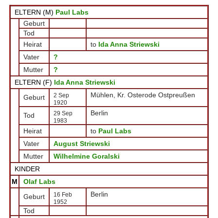
ELTERN (
M
)
Paul Labs
Geburt
Tod
Heirat
to
Ida Anna Striewski
Vater
?
Mutter
?
ELTERN (
F
)
Ida Anna Striewski
Mühlen, Kr. Osterode Ostpreußen
2 Sep
Geburt
1920
Berlin
29 Sep
Tod
1983
Heirat
to
Paul Labs
Vater
August Striewski
Mutter
Wilhelmine Goralski
KINDER
M
Olaf Labs
Berlin
16 Feb
Geburt
1952
Tod