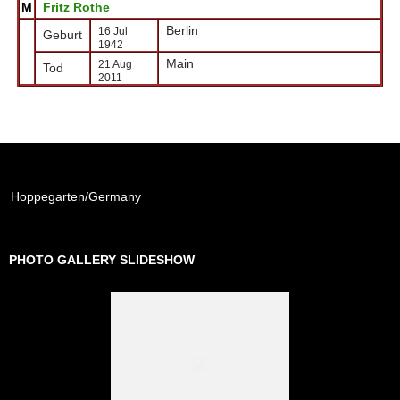
M
Fritz Rothe
Berlin
16 Jul
Geburt
1942
Main
21 Aug
Tod
2011
Hoppegarten/Germany
PHOTO GALLERY SLIDESHOW