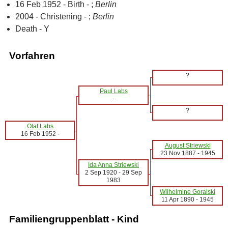
16 Feb 1952 - Birth - ;
Berlin
2004 - Christening - ;
Berlin
Death - Y
Vorfahren
?
Paul Labs
-
?
Olaf Labs
16 Feb 1952
-
August Striewski
23 Nov 1887
-
1945
Ida Anna Striewski
2 Sep 1920
-
29 Sep
1983
Wilhelmine Goralski
11 Apr 1890
-
1945
Familiengruppenblatt - Kind