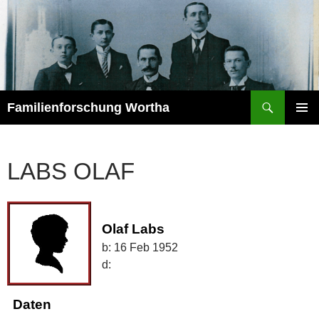
Zum
Inhalt
springen
Suchen
Familienforschung Wortha
PRIMÄR
MENÜ
LABS OLAF
Olaf Labs
b:
16 Feb 1952
d:
Daten