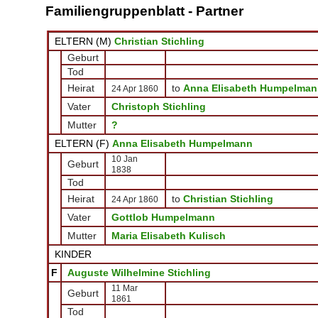
Familiengruppenblatt - Partner
ELTERN (
M
)
Christian Stichling
Geburt
Tod
Heirat
to
Anna Elisabeth Humpelman
24 Apr 1860
Vater
Christoph Stichling
Mutter
?
ELTERN (
F
)
Anna Elisabeth Humpelmann
10 Jan
Geburt
1838
Tod
Heirat
to
Christian Stichling
24 Apr 1860
Vater
Gottlob Humpelmann
Mutter
Maria Elisabeth Kulisch
KINDER
F
Auguste Wilhelmine Stichling
11 Mar
Geburt
1861
Tod