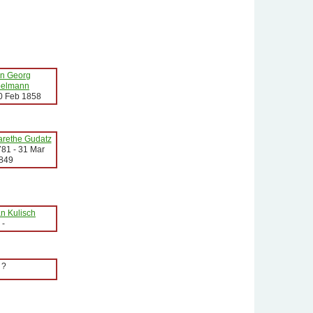
n Georg
elmann
0 Feb 1858
rethe Gudatz
781
-
31 Mar
849
an Kulisch
-
?