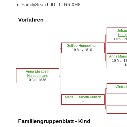
FamilySearch ID - L1R6-XH8
Vorfahren
Johan
Hump
1769
-
2
Gottlob Humpelmann
19 May 1810
-
Anna Marga
10 Mar 1
1
Anna Elisabeth
Humpelmann
10 Jan 1838
-
Christi
Maria Elisabeth Kulisch
-
Familiengruppenblatt - Kind