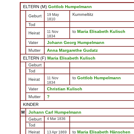
ELTERN (
M
)
Gottlob Humpelmann
Kummeltitz
19 May
Geburt
1810
Tod
to
Maria Elisabeth Kulisch
11 Nov
Heirat
1834
Vater
Johann Georg Humpelmann
Mutter
Anna Margarethe Gudatz
ELTERN (
F
)
Maria Elisabeth Kulisch
Geburt
Tod
to
Gottlob Humpelmann
11 Nov
Heirat
1834
Vater
Christian Kulisch
Mutter
?
KINDER
M
Johann Carl Humpelmann
Geburt
4 Mar 1836
Tod
Heirat
to
Maria Elisabeth Hänschen
13 Apr 1869