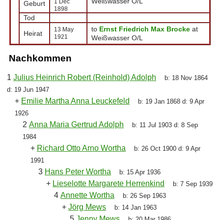
Weißwasser O/L
1 Dec
Geburt
1898
Tod
to
Ernst Friedrich Max Brocke
at
13 May
Heirat
1921
Weißwasser O/L
Nachkommen
1
Julius Heinrich Robert (Reinhold) Adolph
b:
18 Nov 1864
d:
19 Jun 1947
+
Emilie Martha Anna Leuckefeld
b:
19 Jan 1868
d:
9 Apr
1926
2
Anna Maria Gertrud Adolph
b:
11 Jul 1903
d:
8 Sep
1984
+
Richard Otto Arno Wortha
b:
26 Oct 1900
d:
9 Apr
1991
3
Hans Peter Wortha
b:
15 Apr 1936
+
Lieselotte Margarete Herrenkind
b:
7 Sep 1939
4
Annette Wortha
b:
26 Sep 1963
+
Jörg Mews
b:
14 Jan 1963
5
Jenny Mews
b:
20 Mar 1986