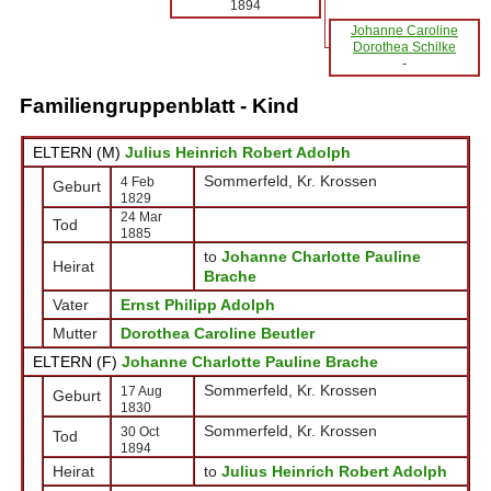
1894
Johanne Caroline
Dorothea Schilke
-
Familiengruppenblatt - Kind
ELTERN (
M
)
Julius Heinrich Robert Adolph
Sommerfeld, Kr. Krossen
4 Feb
Geburt
1829
24 Mar
Tod
1885
to
Johanne Charlotte Pauline
Heirat
Brache
Vater
Ernst Philipp Adolph
Mutter
Dorothea Caroline Beutler
ELTERN (
F
)
Johanne Charlotte Pauline Brache
Sommerfeld, Kr. Krossen
17 Aug
Geburt
1830
Sommerfeld, Kr. Krossen
30 Oct
Tod
1894
Heirat
to
Julius Heinrich Robert Adolph