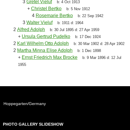
3
Gretel Vieluf
b:
4 Oct 1913
+
Christel Bertko
b:
5 Nov 1912
4
Rosemarie Bertko
b:
22 Sep 1942
3
Walter Vieluf
b:
1911
d:
1964
2
Alfred Adolph
b:
30 Jul 1895
d:
27 Apr 1959
+
Ursula Gertrud Pudelko
b:
17 Dec 1924
2
Karl Wilhelm Otto Adolph
b:
30 Mar 1902
d:
28 Apr 1902
2
Martha Minna Elise Adolph
b:
1 Dec 1898
+
Ernst Friedrich Max Brocke
b:
9 Mar 1896
d:
12 Jul
1955
Hoppegarten/Germany
PHOTO GALLERY SLIDESHOW