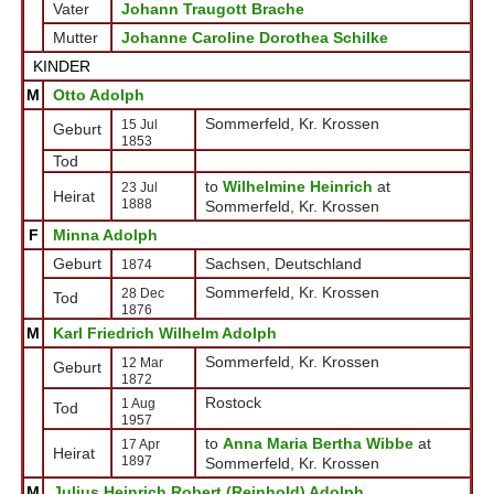
Vater
Johann Traugott Brache
Mutter
Johanne Caroline Dorothea Schilke
KINDER
M
Otto Adolph
Sommerfeld, Kr. Krossen
15 Jul
Geburt
1853
Tod
to
Wilhelmine Heinrich
at
23 Jul
Heirat
1888
Sommerfeld, Kr. Krossen
F
Minna Adolph
Geburt
Sachsen, Deutschland
1874
Sommerfeld, Kr. Krossen
28 Dec
Tod
1876
M
Karl Friedrich Wilhelm Adolph
Sommerfeld, Kr. Krossen
12 Mar
Geburt
1872
Rostock
1 Aug
Tod
1957
to
Anna Maria Bertha Wibbe
at
17 Apr
Heirat
1897
Sommerfeld, Kr. Krossen
M
Julius Heinrich Robert (Reinhold) Adolph