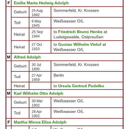
F
Emilie Marta Hedwig Adolph
Sommerfeld, Kr. Krossen
25 Aug
Geburt
1892
Weißwasser O/L
6 May
Tod
1945
to
Friedrich Bruno Henke
at
25 Sep
Heirat
1944
Ludwigswalde, Ostpreußen
to
Gustav Wilhelm Vieluf
at
27 Oct
Heirat
1910
Weißwasser O/L
M
Alfred Adolph
Sommerfeld, Kr. Krossen
30 Jul
Geburt
1895
Berlin
27 Apr
Tod
1959
Heirat
to
Ursula Gertrud Pudelko
M
Karl Wilhelm Otto Adolph
Weißwasser O/L
30 Mar
Geburt
1902
Weißwasser O/L
28 Apr
Tod
1902
F
Martha Minna Elise Adolph