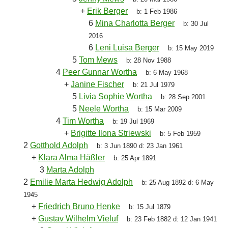
+
Erik Berger
b:
1 Feb 1986
6
Mina Charlotta Berger
b:
30 Jul
2016
6
Leni Luisa Berger
b:
15 May 2019
5
Tom Mews
b:
28 Nov 1988
4
Peer Gunnar Wortha
b:
6 May 1968
+
Janine Fischer
b:
21 Jul 1979
5
Livia Sophie Wortha
b:
28 Sep 2001
5
Neele Wortha
b:
15 Mar 2009
4
Tim Wortha
b:
19 Jul 1969
+
Brigitte Ilona Striewski
b:
5 Feb 1959
2
Gotthold Adolph
b:
3 Jun 1890
d:
23 Jan 1961
+
Klara Alma Häßler
b:
25 Apr 1891
3
Marta Adolph
2
Emilie Marta Hedwig Adolph
b:
25 Aug 1892
d:
6 May
1945
+
Friedrich Bruno Henke
b:
15 Jul 1879
+
Gustav Wilhelm Vieluf
b:
23 Feb 1882
d:
12 Jan 1941