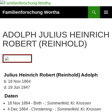
Zum
Inhalt
Suchen
Familienforschung Wortha
springen
PRIMÄR
MENÜ
ADOLPH JULIUS HEINRICH
ROBERT (REINHOLD)
Julius Heinrich Robert (Reinhold) Adolph
b:
18 Nov 1864
d:
19 Jun 1947
Daten
18 Nov 1864 - Birth - ;
Sommerfeld, Kr. Krossen
4 Dec 1864 - Christening - ;
Sommerfeld, Kr. Krossen