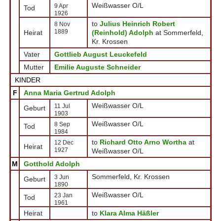
Weißwasser O/L
9 Apr
Tod
1926
to
Julius Heinrich Robert
8 Nov
1889
Heirat
(Reinhold) Adolph
at Sommerfeld,
Kr. Krossen
Vater
Gottlieb August Leuckefeld
Mutter
Emilie Auguste Schneider
KINDER
F
Anna Maria Gertrud Adolph
Weißwasser O/L
11 Jul
Geburt
1903
Weißwasser O/L
8 Sep
Tod
1984
to
Richard Otto Arno Wortha
at
12 Dec
Heirat
1927
Weißwasser O/L
M
Gotthold Adolph
Sommerfeld, Kr. Krossen
3 Jun
Geburt
1890
Weißwasser O/L
23 Jan
Tod
1961
Heirat
to
Klara Alma Häßler