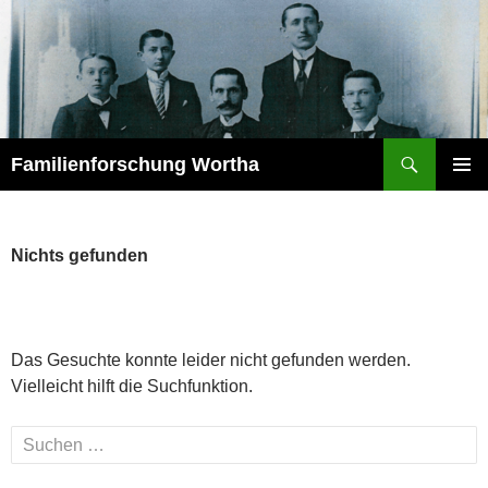
Zum
Inhalt
springen
Suchen
Familienforschung Wortha
PRIMÄR
MENÜ
Nichts gefunden
Das Gesuchte konnte leider nicht gefunden werden.
Vielleicht hilft die Suchfunktion.
Suchen
nach: